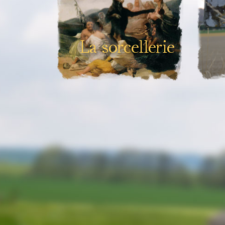
La sorcellerie
Ensemble des pratiques
Croy
magiques et superstitieuses
réalisées par des sorcières ou des
sorciers.