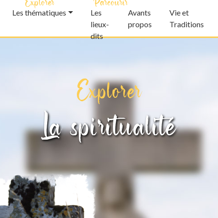
Explorer
Parcourir
Les thématiques
Les
Avants
Vie et
lieux-
propos
Traditions
dits
Explorer
La spiritualité