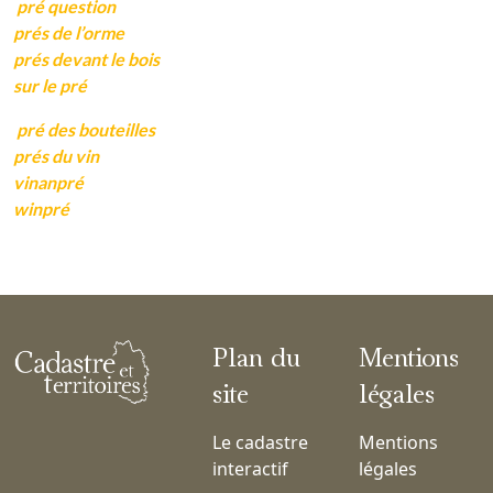
pré question
prés de l’orme
prés devant le bois
sur le pré
pré des bouteilles
prés du vin
vinanpré
winpré
Plan du
Mentions
site
légales
Le cadastre
Mentions
interactif
légales