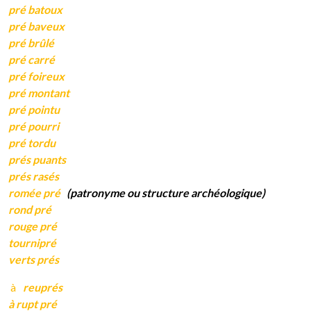
pré batoux
pré baveux
pré brûlé
pré carré
pré foireux
pré montant
pré pointu
pré pourri
pré tordu
prés puants
prés rasés
romée pré
(patronyme ou structure archéologique)
rond pré
rouge pré
tournipré
verts prés
à
reuprés
à rupt pré