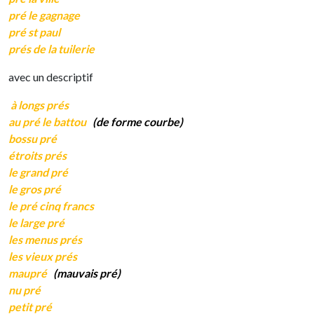
pré le gagnage
pré st paul
prés de la tuilerie
avec un descriptif
à longs prés
au pré le battou
(de forme courbe)
bossu pré
étroits prés
le grand pré
le gros pré
le pré cinq francs
le large pré
les menus prés
les vieux prés
maupré
(mauvais pré)
nu pré
petit pré