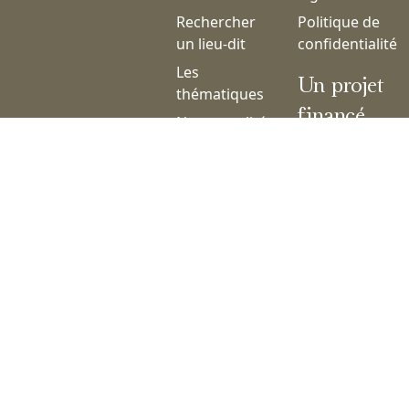
Rechercher
Politique de
un lieu-dit
confidentialité
Les
Un projet
thématiques
financé
Nos actualités
par
Nous
contacter
Nos coordonnées
ASSOCIATION VIE ET TRADITIONS
contact@cadastre-territoires.fr
Cadastre et territoires 2026 - Tous droits réservés. Une réalisation
Evensis
.