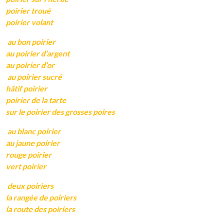
poirier troué
poirier volant
au bon poirier
au poirier d’argent
au poirier d’or
au poirier sucré
hâtif poirier
poirier de la tarte
sur le poirier des grosses poires
au blanc poirier
au jaune poirier
rouge poirier
vert poirier
deux poiriers
la rangée de poiriers
la route des poiriers