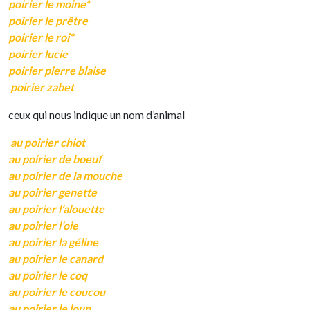
poirier le moine*
poirier le prêtre
poirier le roi*
poirier lucie
poirier pierre blaise
poirier zabet
ceux qui nous indique un nom d’animal
au poirier chiot
au poirier de boeuf
au poirier de la mouche
au poirier genette
au poirier l’alouette
au poirier l’oie
au poirier la géline
au poirier le canard
au poirier le coq
au poirier le coucou
au poirier le loup