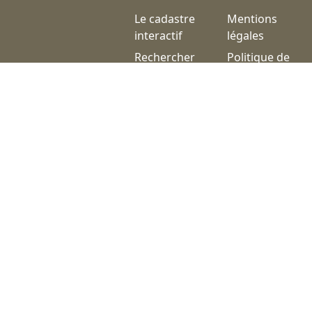
Le cadastre
Mentions
interactif
légales
Rechercher
Politique de
un lieu-dit
confidentialité
Les
Un projet
thématiques
financé
Nos actualités
par
Nous
contacter
Nos coordonnées
ASSOCIATION VIE ET TRADITIONS
contact@cadastre-territoires.fr