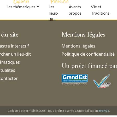
Explorer
Parcourir
Les thématiques
Les
Avants
Vie et
lieux-
propos
Traditions
dits
 du site
Mentions légales
astre interactif
Mentions légales
cher un lieu-dit
Politique de confidentialité
hématiques
Un projet financé pa
tualités
contacter
Cadastre et territoires 2026 - Tous droits réservés. Une réalisation
Evensis
.